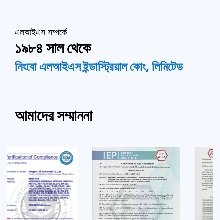
এলআইএস সম্পর্কে
১৯৮৪ সাল থেকে
নিংবো এলআইএস ইন্ডাস্ট্রিয়াল কোং, লিমিটেড
আমাদের সম্মাননা