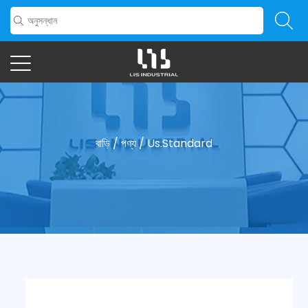
বাড়ি
/
পণ্য
/
Us.Standard