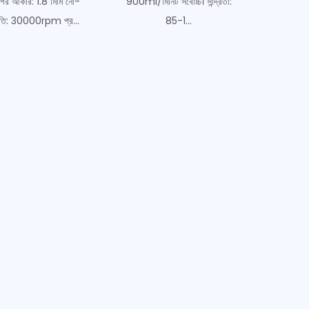
গের আকার: 1.8 মিমি নো-
900ml/মিনিট সর্বোচ্চ। সান্দ্রতা:
তি: 30000rpm প্র...
85-1...