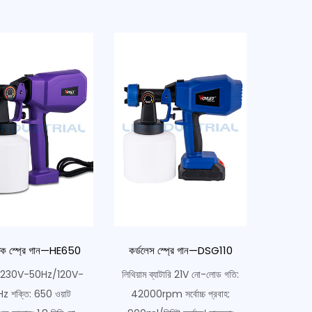
তিক স্প্রে গান—HE650
কর্ডলেস স্প্রে গান—DSG110
জ: 230V-50Hz/120V-
লিথিয়াম ব্যাটারি 21V নো-লোড গতি:
z শক্তি: 650 ওয়াট
42000rpm সর্বোচ্চ প্রবাহ: