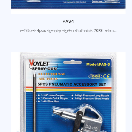
PAS4
স্পেসিফিকেশন 4pcs বায়ুসংক্রান্ত আনুষঙ্গিক সেট রেট করা চাপ: 70PSI সর্বোচ্চ চ...