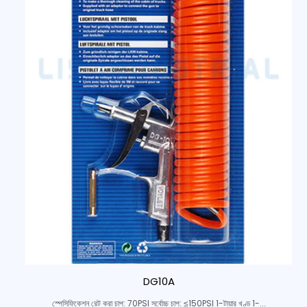
DG10A
স্পেসিফিকেশন রেট করা চাপ: 70PSI সর্বোচ্চ চাপ: ≤150PSI 1-টায়ার খণ্ড 1-...