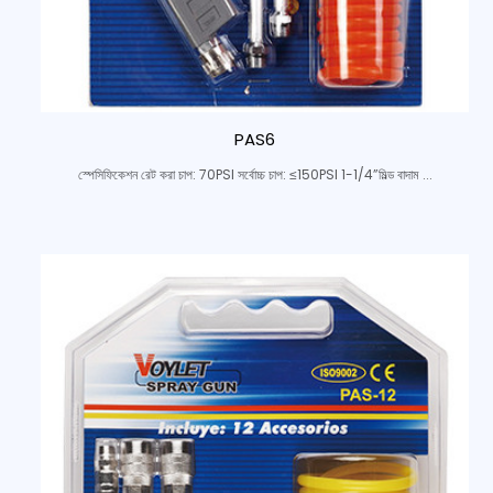
PAS6
স্পেসিফিকেশন রেট করা চাপ: 70PSI সর্বোচ্চ চাপ: ≤150PSI 1-1/4”মিল্ড বাদাম ...