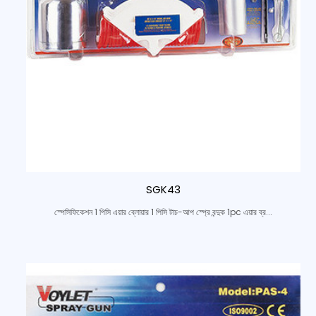
SGK43
স্পেসিফিকেশন 1 পিসি এয়ার ব্লোয়ার 1 পিসি টাচ-আপ স্প্রে বন্দুক 1pc এয়ার ব্র...