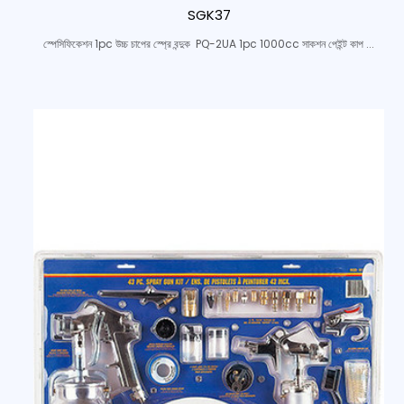
SGK37
স্পেসিফিকেশন 1pc উচ্চ চাপের স্প্রে বন্দুক PQ-2UA 1pc 1000cc সাকশন পেইন্ট কাপ ...