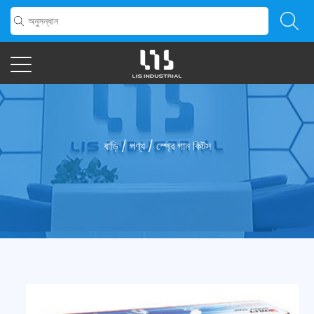
বাড়ি
/
পণ্য
/
স্প্রে গান কিটস