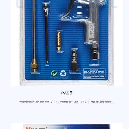
PAS5
স্পেসিফিকেশন রেট করা চাপ: 70PSI সর্বোচ্চ চাপ: ≤150PSI 1-উচ্চ চাপ দীর্ঘ আকার ...