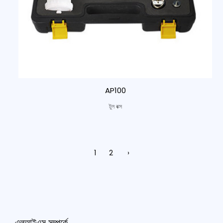
AP100
টুল বক্স
1
2
›
এলআইএস সম্পর্কে