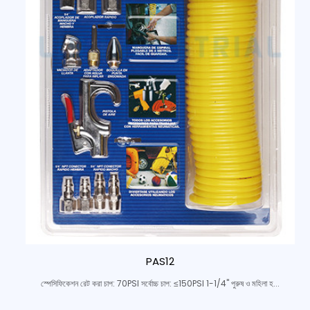
PAS12
স্পেসিফিকেশন রেট করা চাপ: 70PSI সর্বোচ্চ চাপ: ≤150PSI 1-1/4" পুরুষ ও মহিলা হ...