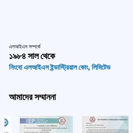
এলআইএস সম্পর্কে
১৯৮৪ সাল থেকে
নিংবো এলআইএস ইন্ডাস্ট্রিয়াল কোং, লিমিটেড
আমাদের সম্মাননা