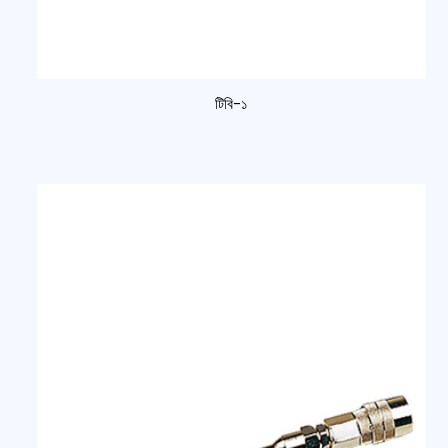
টিবি-১