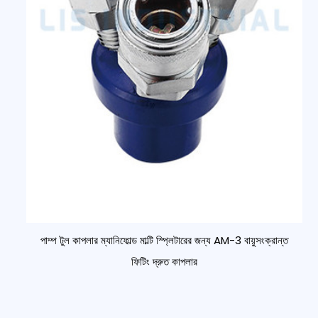
পাম্প টুল কাপলার ম্যানিফোল্ড মাল্টি স্প্লিটারের জন্য AM-3 বায়ুসংক্রান্ত
ফিটিং দ্রুত কাপলার