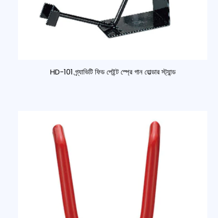
HD-101 গ্র্যাভিটি ফিড পেইন্ট স্প্রে গান হোল্ডার স্ট্যান্ড