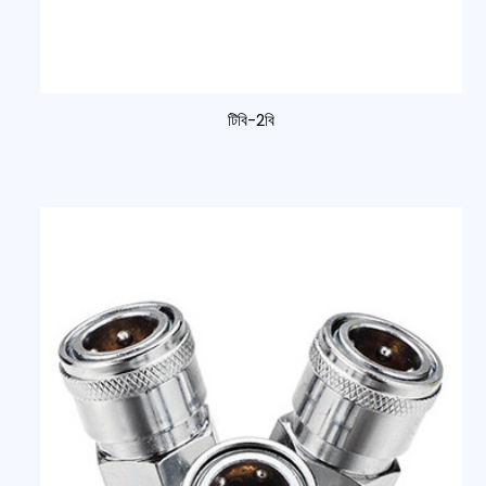
টিবি-2বি