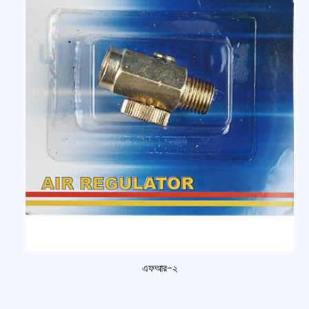
এফআর-২